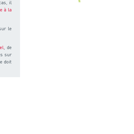
as, il
e à la
sur le
el
, de
s sur
e doit