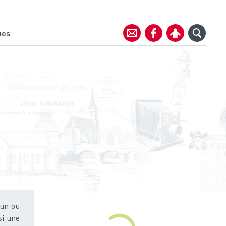
ues
 un ou
si une