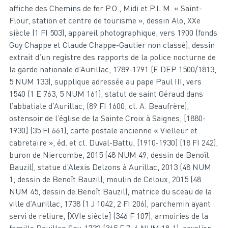
affiche des Chemins de fer P.O., Midi et P.L.M. « Saint-
Flour, station et centre de tourisme », dessin Alo, XXe
siècle (1 FI 503), appareil photographique, vers 1900 (fonds
Guy Chappe et Claude Chappe-Gautier non classé), dessin
extrait d’un registre des rapports de la police nocturne de
la garde nationale d’Aurillac, 1789-1791 (E DEP 1500/1813,
5 NUM 133), supplique adressée au pape Paul III, vers
1540 (1 E 763, 5 NUM 161), statut de saint Géraud dans
l’abbatiale d’Aurillac, (89 FI 1600, cl. A. Beaufrère),
ostensoir de l’église de la Sainte Croix à Saignes, [1880-
1930] (35 FI 661), carte postale ancienne « Vielleur et
cabretaïre », éd. et cl. Duval-Battu, [1910-1930] (18 FI 242),
buron de Niercombe, 2015 (48 NUM 49, dessin de Benoît
Bauzil), statue d’Alexis Delzons à Aurillac, 2013 (48 NUM
1, dessin de Benoît Bauzil), moulin de Celoux, 2015 (48
NUM 45, dessin de Benoît Bauzil), matrice du sceau de la
ville d’Aurillac, 1738 (1 J 1042, 2 FI 206), parchemin ayant
servi de reliure, [XVIe siècle] (346 F 107), armoiries de la