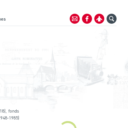
ues
8), fonds
1948-1985)